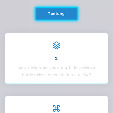
Tentang
1.
Mewujudkan Masyarakat Adil dan Makmur
berdasarkan Pancasila dan UUD 1945