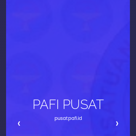
PAFI PUSAT
‹
›
pusatpafi.id