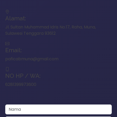
Alamat:
Jl. Sultan Muhammad Idris No.17, Raha, Muna,
Sulawesi Tenggara 93612
Email:
paficabmuna@gmail.com
NO HP / WA:
6281399973600